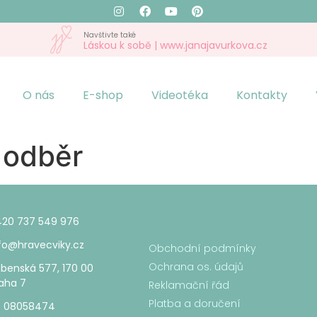
Navštivte také
Láskou k sobě | www.janajavurkova.cz
O nás
E-shop
Videotéka
Kontakty
 odběr
20 737 549 976
fo@hravecviky.cz
Obchodní podmínky
Ochrana os. údajů
benská 577, 170 00
aha 7​
Reklamační řád
Platba a doručení
: 08058474​