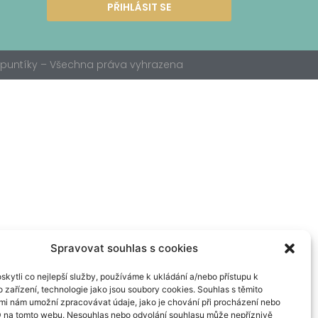
PŘIHLÁSIT SE
 špuntíky – Všechna práva vyhrazena
Spravovat souhlas s cookies
kytli co nejlepší služby, používáme k ukládání a/nebo přístupu k
 zařízení, technologie jako jsou soubory cookies. Souhlas s těmito
mi nám umožní zpracovávat údaje, jako je chování při procházení nebo
D na tomto webu. Nesouhlas nebo odvolání souhlasu může nepříznivě