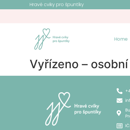
Hravé cviky pro špuntíky
Home
Vyřízeno – osobní
+4
in
Bu
Pr
IČ