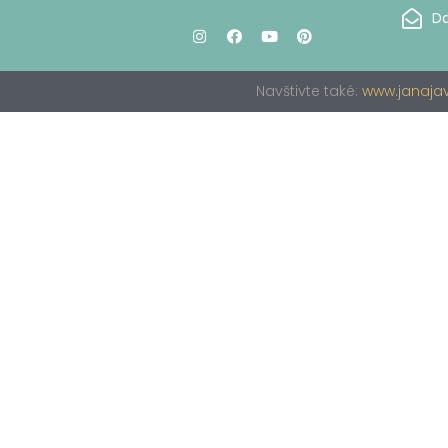
Da
Navštivte také:
www.janajav