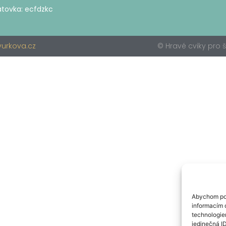
tovka: ecfdzkc
© Hravé cviky pro
urkova.cz
Abychom pos
informacím o
technologie
jedinečná I