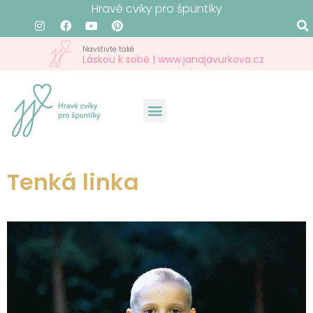
Hravé cviky pro špuntíky
Navštivte také
Láskou k sobě | www.janajavurkova.cz
Tenká linka