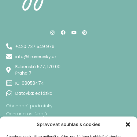
+420 737 549 976
info@hravecviky.cz
Bubenská 577, 170 00
Praha 7​
IČ: 08058474​
Datovka: ecfdzkc
Obchodní podmínky
Ochrana os. údajů
Reklamační řád
Spravovat souhlas s cookies
Platba a doručení
Abychom poskytli co nejlepší služby, používáme k ukládání a/nebo